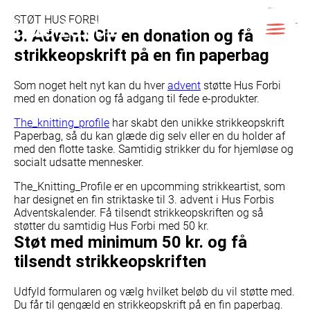
Skip
to
STØT HUS FORBI
content
3. Advent: Giv en donation og få en
LUK
strikkeopskrift på en fin paperbag
Som noget helt nyt kan du hver
advent
støtte Hus Forbi
med en donation og få adgang til fede e-produkter.
The_knitting_profile
har skabt den unikke strikkeopskrift
Paperbag, så du kan glæde dig selv eller en du holder af
med den flotte taske. Samtidig strikker du for hjemløse og
socialt udsatte mennesker.
The_Knitting_Profile er en upcomming strikkeartist, som
har designet en fin striktaske til 3
. advent
i Hus Forbis
Adventskalender. Få tilsendt strikkeopskriften og så
støtter du samtidig Hus Forbi med 50 kr.
Støt med minimum 50 kr. og få
tilsendt strikkeopskriften
Udfyld formularen og vælg hvilket beløb du vil støtte med.
Du får til gengæld en strikkeopskrift på en fin paperbag.