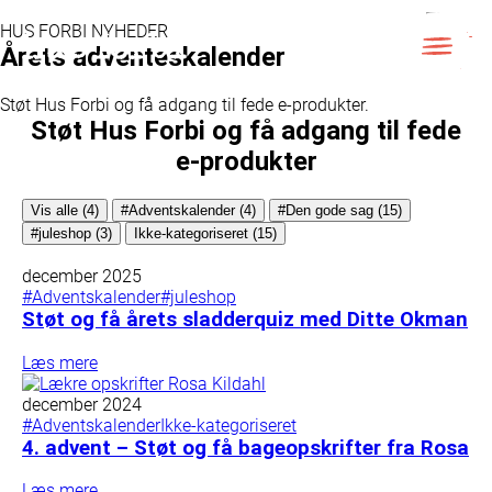
Skip
to
HUS FORBI NYHEDER
content
Årets adventeskalender
LUK
Støt Hus Forbi og få adgang til fede e-produkter.
Støt Hus Forbi og få adgang til fede
e-produkter
Vis alle (4)
#Adventskalender (4)
#Den gode sag (15)
#juleshop (3)
Ikke-kategoriseret (15)
december 2025
#Adventskalender
#juleshop
Støt og få årets sladderquiz med Ditte Okman
Læs mere
december 2024
#Adventskalender
Ikke-kategoriseret
4. advent – Støt og få bageopskrifter fra Rosa
Læs mere