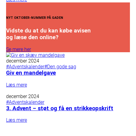
NYT OKTOBER-NUMMER PÅ GADEN
Vidste du at du kan købe avisen
og læse den online?
Se mere her
december 2024
#Adventskalender
#Den gode sag
Giv en mandelgave
Læs mere
december 2024
#Adventskalender
3. Advent – støt og få en strikkeopskrift
Læs mere