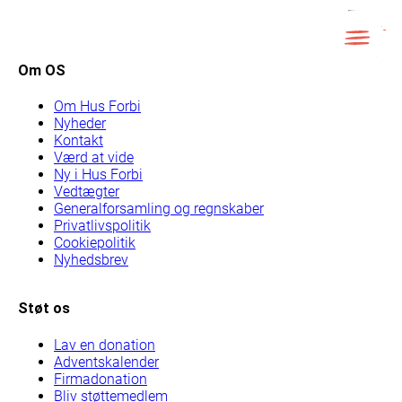
Skip
to
content
LUK
Om OS
Om Hus Forbi
Nyheder
Kontakt
Værd at vide
Ny i Hus Forbi
Vedtægter
Generalforsamling og regnskaber
Privatlivspolitik
Cookiepolitik
Nyhedsbrev
Støt os
Lav en donation
Adventskalender
Firmadonation
Bliv støttemedlem