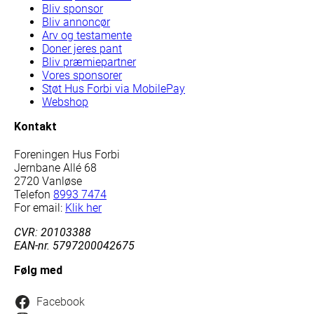
Bliv sponsor
Bliv annoncør
Arv og testamente
Doner jeres pant
Bliv præmiepartner
Vores sponsorer
Støt Hus Forbi via MobilePay
Webshop
Kontakt
Foreningen Hus Forbi
Jernbane Allé 68
2720 Vanløse
Telefon
8993 7474
For email:
Klik her
CVR: 20103388
EAN-nr. 5797200042675
Følg med
Facebook