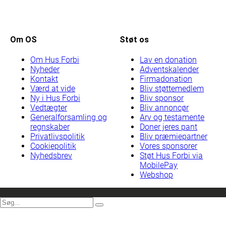
Skip
to
content
Om Hus Forbi
Støt nu
E-avis
Pan
Om OS
Støt os
Velkommen til dit pant univers
Om Hus Forbi
Lav en donation
Nyheder
Adventskalender
vaelg produktkode
Kontakt
Firmadonation
Læs avisen onl
Værd at vide
Bliv støttemedlem
Log ind med e-voucher
Læs avisen onl
Ny i Hus Forbi
Bliv sponsor
Log ind med jubilæumsbogen
Vedtægter
Bliv annoncør
Ny i Hus Forbi
Generalforsamling og
Arv og testamente
regnskaber
Doner jeres pant
Bliv sælger
Privatlivspolitik
Bliv præmiepartner
Ingen over fællesskabet
Cookiepolitik
Vores sponsorer
Sælgeruddannelser
Nyhedsbrev
Støt Hus Forbi via
Praktiske informationer
MobilePay
Webshop
Læs & Lyt til Hus Forbi
Podcast
Værd at vide om udsatte