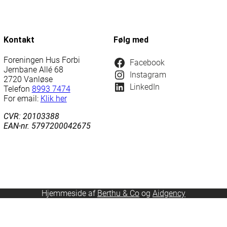
tindsamling
N
Kontakt
Følg med
Læs avisen online med en voucher
Foreningen Hus Forbi
Læs her
Facebook
Jernbane Allé 68
Instagram
2720 Vanløse
ine med voucher
Læs avisen online med jubil
LinkedIn
Telefon
8993 7474
ine
Læs avisen online
For email:
Klik her
CVR: 20103388
EAN-nr. 5797200042675
Læs avisen online med voucher
Læs avisen online
Læs avisen online med en voucher
Hjemmeside af
Berthu & Co
og
Aidgency
Læs her