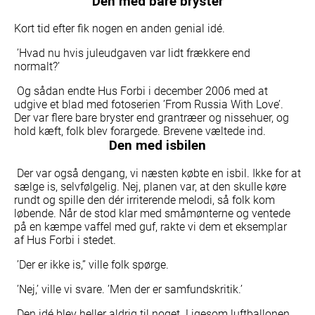
Den med bare bryster
Kort tid efter fik nogen en anden genial idé.
’Hvad nu hvis juleudgaven var lidt frækkere end
normalt?’
Og sådan endte Hus Forbi i december 2006 med at
udgive et blad med fotoserien ’From Russia With Love’.
Der var flere bare bryster end grantræer og nissehuer, og
hold kæft, folk blev forargede. Brevene væltede ind.
Den med isbilen
Der var også dengang, vi næsten købte en isbil. Ikke for at
sælge is, selvfølgelig. Nej, planen var, at den skulle køre
rundt og spille den dér irriterende melodi, så folk kom
løbende. Når de stod klar med småmønterne og ventede
på en kæmpe vaffel med guf, rakte vi dem et eksemplar
af Hus Forbi i stedet.
’Der er ikke is,” ville folk spørge.
’Nej,’ ville vi svare. ’Men der er samfundskritik.’
Den idé blev heller aldrig til noget. Ligesom luftballonen.