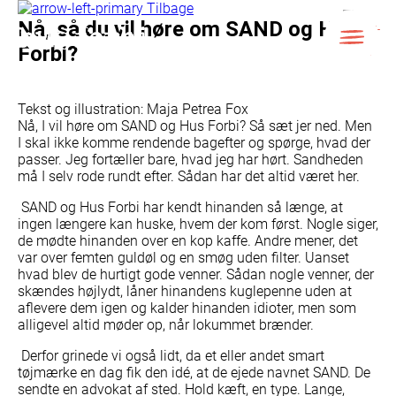
Skip
Tilbage
to
Nå, så du vil høre om SAND og Hus
content
Forbi?
LUK
Tekst og illustration: Maja Petrea Fox
Nå, I vil høre om SAND og Hus Forbi? Så sæt jer ned. Men
I skal ikke komme rendende bagefter og spørge, hvad der
passer. Jeg fortæller bare, hvad jeg har hørt. Sandheden
må I selv rode rundt efter. Sådan har det altid været her.
SAND og Hus Forbi har kendt hinanden så længe, at
ingen længere kan huske, hvem der kom først. Nogle siger,
de mødte hinanden over en kop kaffe. Andre mener, det
var over femten guldøl og en smøg uden filter. Uanset
hvad blev de hurtigt gode venner. Sådan nogle venner, der
skændes højlydt, låner hinandens kuglepenne uden at
aflevere dem igen og kalder hinanden idioter, men som
alligevel altid møder op, når lokummet brænder.
Derfor grinede vi også lidt, da et eller andet smart
tøjmærke en dag fik den idé, at de ejede navnet SAND. De
sendte en advokat af sted. Hold kæft, en type. Lange,