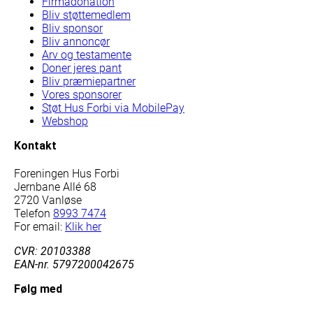
Firmadonation
Bliv støttemedlem
Bliv sponsor
Bliv annoncør
Arv og testamente
Doner jeres pant
Bliv præmiepartner
Vores sponsorer
Støt Hus Forbi via MobilePay
Webshop
Kontakt
Foreningen Hus Forbi
Jernbane Allé 68
2720 Vanløse
Telefon
8993 7474
For email:
Klik her
CVR: 20103388
EAN-nr. 5797200042675
Følg med