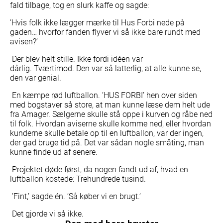
fald tilbage, tog en slurk kaffe og sagde:
’Hvis folk ikke lægger mærke til Hus Forbi nede på
gaden… hvorfor fanden flyver vi så ikke bare rundt med
avisen?’
Der blev helt stille. Ikke fordi idéen var
dårlig. Tværtimod. Den var så latterlig, at alle kunne se,
den var genial.
En kæmpe rød luftballon. ’HUS FORBI’ hen over siden
med bogstaver så store, at man kunne læse dem helt ude
fra Amager. Sælgerne skulle stå oppe i kurven og råbe ned
til folk. Hvordan aviserne skulle komme ned, eller hvordan
kunderne skulle betale op til en luftballon, var der ingen,
der gad bruge tid på. Det var sådan nogle småting, man
kunne finde ud af senere.
Projektet døde først, da nogen fandt ud af, hvad en
luftballon kostede: Trehundrede tusind.
’Fint,’ sagde én. ’Så køber vi en brugt.’
Det gjorde vi så ikke.