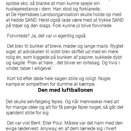
spidse sko, så blanke at man kunne spejle sin
huslejerestance i dem. Han stod og forklarede,
at De Hjemløses Landsorganisation skulle holde op med
at hedde SAND. Helst også lade være med at trykke SAND
på trøjer og den slags. Folk kunne jo blive forvirrede.
Forvirrede? Ja, det var vi egentlig også.
Det blev til bunker af breve, møder og lange mails. Rygtet
siger, at advokaten til sidst blev skiftet ud med en mere
rolig én, som kiggede på bunken af papirer, sukkede dybt
og sagde: ’Prøv at høre… det bliver en lortesag. Og hvis I
vinder, taber I alligevel.’
Kort tid efter døde hele sagen stille og roligt. Nogle
kampe er simpelthen for dumme at kæmpe.
Den med luftballonen
Det skulle selvfølgelig fejres. Og når mennesker med alt
for mange idéer og alt for få penge fejrer noget, så går det
sjældent stille for sig.
Det var vist Bent. Eller Poul. Måske var det ham med den
evige lædervest. Anyway, en af dem lænede sig i hvert