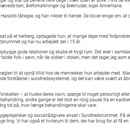
år og står på benene flere dage i træk uden at sove. Hvis de ik
Du kan blive sælger af Hus Forbi
l hævede ben, åreforkalkninger og åreknuder, siger Annemarie.
Se mere her
 Haralds tånegle, og han nikker til hende. De bliver enige om, at d
at på et herberg, opdagede hun, at mange døjer med fodproblem
dsrummet og har nu arbejdet der i 15 år.
opbygge gode relationer og skabe et trygt rum. Det sker i samta
falder folk i søvn, når de sidder i stolen, men det tager jeg som e
ger
er fællesskabet
ddannelser
 nøglen til at opnå tillid hos de mennesker, hun arbejder med. M
e informationer
nde forståelse i sundhedssystemet, og det kan være svært at åbn
orskellen – at huske deres navn, spørge til noget personligt eller
ehandling, andre gange er det blot en rolig pause fra en kaotis
rig tid på, hvor længe behandlingerne skal vare.
sygeplejersker og socialrådgivere ansat i Sundhedsrummet. På 
 ting. Vi har også et hvilerum til dem, der har brug for at få en 