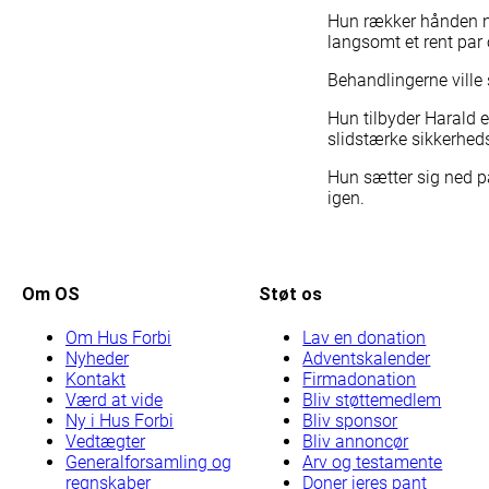
Hun rækker hånden n
langsomt et rent par 
Behandlingerne ville
Hun tilbyder Harald e
slidstærke sikkerheds
Hun sætter sig ned p
igen.
Om OS
Støt os
Om Hus Forbi
Lav en donation
Nyheder
Adventskalender
Kontakt
Firmadonation
Værd at vide
Bliv støttemedlem
Ny i Hus Forbi
Bliv sponsor
Vedtægter
Bliv annoncør
Generalforsamling og
Arv og testamente
regnskaber
Doner jeres pant