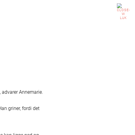
yheder
Værd at vide
Kontakt
Shop
LUK
Sådan støtter du vorers arbejde…
Se mere
æumsbogen
Vi mangler varmt tøj
Støt nu
t, advarer Annemarie.
n griner, fordi det
Vi mangler varmt tøj lige nu
Støt nu