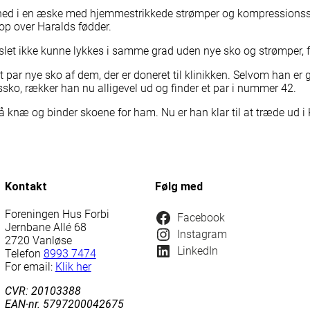
ed i en æske med hjemmestrikkede strømper og kompressionssok
op over Haralds fødder.
 slet ikke kunne lykkes i samme grad uden nye sko og strømper, 
t par nye sko af dem, der er doneret til klinikken. Selvom han er g
sko, rækker han nu alligevel ud og finder et par i nummer 42.
å knæ og binder skoene for ham. Nu er han klar til at træde ud 
Kontakt
Følg med
Foreningen Hus Forbi
Facebook
Jernbane Allé 68
Instagram
2720 Vanløse
LinkedIn
Telefon
8993 7474
For email:
Klik her
CVR: 20103388
EAN-nr. 5797200042675