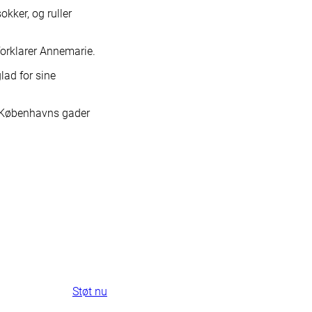
ker, og ruller
forklarer Annemarie.
lad for sine
i Københavns gader
Støt Hus Forbi fast
– enten månedligt
eller årligt
Din hjælp betyder at vi kan
hjælpe nogle af Danmarks
mest udsatte.
Støt nu