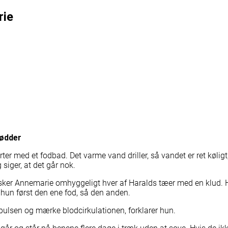
rie
tindsamling
N
Læs avisen online med en voucher
Læs her
ine med voucher
Læs avisen online med jubil
ine
Læs avisen online
Læs avisen online med voucher
fødder
Læs avisen online
rter med et fodbad. Det varme vand driller, så vandet er ret kølig
siger, at det går nok.
asker Annemarie omhyggeligt hver af Haralds tæer med en klud. Ha
er hun først den ene fod, så den anden.
Læs avisen online med en voucher
Læs her
e pulsen og mærke blodcirkulationen, forklarer hun.