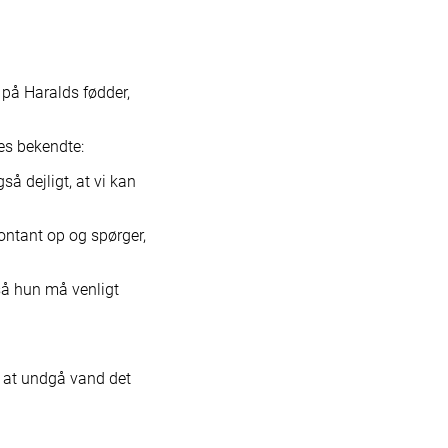
Donér dine tomme flasker til os
Se hvordan
d på Haralds fødder,
es bekendte:
så dejligt, at vi kan
ontant op og spørger,
 så hun må venligt
 at undgå vand det