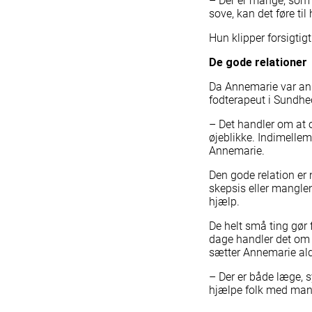
– Der er mange, som g
Hvad er en hjemløs
sove, kan det føre ti
Hjælp til hjemløse
Hun klipper forsigtigt
Økonomi
Kriminalitet
De gode relationer
Psykisk Sygdom
Socialt udsat
Da Annemarie var ans
Stofbrugere
fodterapeut i Sundhe
Om Hus Forbi
Ny i Hus Forbi
– Det handler om at 
øjeblikke. Indimellem 
Gør en forskel
Bliv sæl
Annemarie.
Hus Forbi-sælgere
Ingen ov
Ret til rettigheder
Sælgeru
Den gode relation er
Uautoriserede Sælgere
Praktisk
skepsis eller mangle
Ny i Hus Forbi
hjælp.
Bliv sælger
Ingen over fællesskabet
De helt små ting gør f
Sælgeruddannelser
dage handler det om b
Praktiske informationer
sætter Annemarie ald
Vedtægter
Generalforsamling og regnskaber
– Der er både læge, 
Distributører
hjælpe folk med mange
Shelters