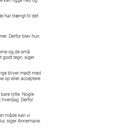
ke kan ligge ned og
Vi mangler varmt tøj lige nu
Hjælp her
e har trængt til det.
er. Derfor blev hun
lerne og de små
Kan du undvære dine flasker?
t godt tegn, siger
Donér her
ange bliver mødt med
e op eller acceptere
 bare lytte. Nogle
k hverdag. Derfor
den måde kan vi
lur, siger Annemarie.