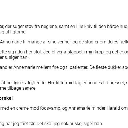
Sådan støtter du vorers arbejde…
Se mere
r, der suger støv fra neglene, samt en lille kniv til den hårde hu
g til ligtorne.
 Annemarie til mange af sine venner, og de sludrer om deres fæll
te sig i den her stol. Jeg bliver afslappet i min krop, og det er og
ens, siger han.
ndler Annemarie mellem fire og ti patienter. De fleste dukker sp
n åbne dør er afgørende. Her til formiddag er hendes tid presset,
me tilbage senere.
orskel
r med en creme mod fodsvamp, og Annemarie minder Harald om
 har jeg fået før. Det skal jeg nok huske, siger han.