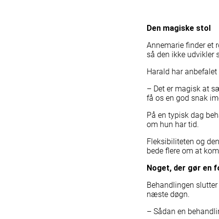
Se hvordan du kan støtte
Støt fast
Den magiske stol
Giv donation
Giv donation som firma
Annemarie finder et rø
Arv og testamente
så den ikke udvikler si
Bliv støttemedlem
Bliv sponsor
Harald har anbefalet
Opret en indsamling
– Det er magisk at sæt
Bliv præmiepartner
få os en god snak im
Annoncér i avisen
På en typisk dag beha
om hun har tid.
Fleksibiliteten og de
bede flere om at kom
Noget, der gør en f
Behandlingen slutte
næste døgn.
– Sådan en behandling