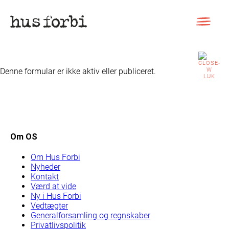
Skip
to
content
Denne formular er ikke aktiv eller publiceret.
LUK
Om OS
Om Hus Forbi
Nyheder
Kontakt
Værd at vide
Ny i Hus Forbi
Vedtægter
Generalforsamling og regnskaber
Privatlivspolitik