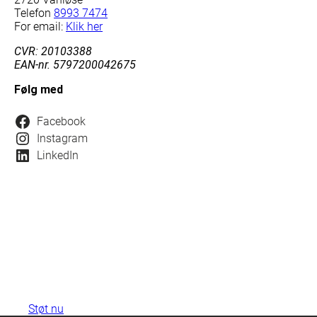
Telefon
8993 7474
For email:
Klik her
CVR: 20103388
EAN-nr. 5797200042675
Følg med
Facebook
Instagram
LinkedIn
Støt Hus Forbi fast – enten
månedligt eller årligt
Din hjælp betyder at vi kan hjælpe nogle af
Danmarks mest udsatte.
Støt nu